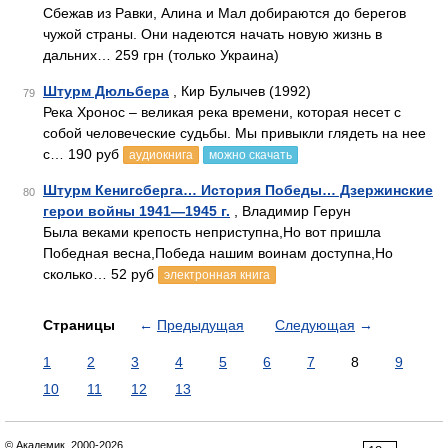
Сбежав из Равки, Алина и Мал добираются до берегов
чужой страны. Они надеются начать новую жизнь в
дальних… 259 грн (только Украина)
Штурм Дюльбера
, Кир Булычев (1992)
79
Река Хронос – великая река времени, которая несет с
собой человеческие судьбы. Мы привыкли глядеть на нее
с… 190 руб
аудиокнига
можно скачать
Штурм Кенигсберга… История Победы… Дзержинские
80
герои войны 1941—1945 г.
, Владимир Герун
Была веками крепость неприступна,Но вот пришла
Победная весна,Победа нашим воинам доступна,Но
сколько… 52 руб
электронная книга
Страницы
←
Предыдущая
Следующая
→
1
2
3
4
5
6
7
8
9
10
11
12
13
© Академик, 2000-2026