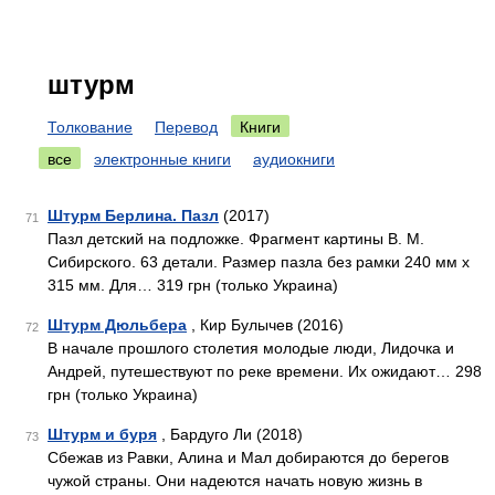
штурм
Толкование
Перевод
Книги
все
электронные книги
аудиокниги
Штурм Берлина. Пазл
(2017)
71
Пазл детский на подложке. Фрагмент картины В. М.
Сибирского. 63 детали. Размер пазла без рамки 240 мм х
315 мм. Для… 319 грн (только Украина)
Штурм Дюльбера
, Кир Булычев (2016)
72
В начале прошлого столетия молодые люди, Лидочка и
Андрей, путешествуют по реке времени. Их ожидают… 298
грн (только Украина)
Штурм и буря
, Бардуго Ли (2018)
73
Сбежав из Равки, Алина и Мал добираются до берегов
чужой страны. Они надеются начать новую жизнь в